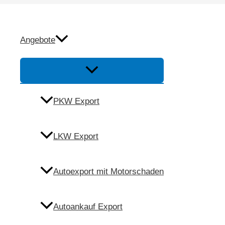
Zum
Inhalt
Autoexport Altöttin
springen
Angebote
Menü
Umschalten
Anfrage
PKW Export
Anrufen
LKW Export
Autoexport mit Motorschaden
Autoankauf Export