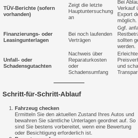
Bei Ablau
Zeigt die letzte
TÜV-Berichte (sofern
Verkauf 
Hauptuntersuchung
vorhanden)
Export d
an
möglich.
Ggf. anf
Finanzierungs- oder
Bei noch laufenden
Restbetr
Leasingunterlagen
Verträgen
sollten g
werden.
Nachweis über
Erleichte
Unfall- oder
Reparaturkosten
Preisver
Schadensgutachten
oder
und scha
Schadensumfang
Transpar
Schritt-für-Schritt-Ablauf
Fahrzeug checken
Ermitteln Sie den aktuellen Zustand Ihres Autos und
bewahren Sie sämtliche Unterlagen geordnet auf. So
sind Sie bestens vorbereitet, wenn eine Bewertung
oder Besichtigung erforderlich ist.