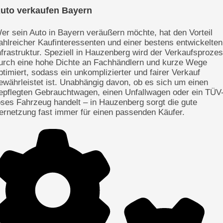
uto verkaufen Bayern
er sein Auto in Bayern veräußern möchte, hat den Vorteil
ahlreicher Kaufinteressenten und einer bestens entwickelten
nfrastruktur. Speziell in Hauzenberg wird der Verkaufsproze
urch eine hohe Dichte an Fachhändlern und kurze Wege
ptimiert, sodass ein unkomplizierter und fairer Verkauf
ewährleistet ist. Unabhängig davon, ob es sich um einen
epflegten Gebrauchtwagen, einen Unfallwagen oder ein TÜV
oses Fahrzeug handelt – in Hauzenberg sorgt die gute
ernetzung fast immer für einen passenden Käufer.