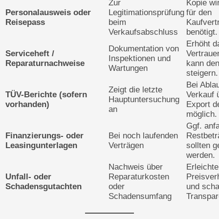
Zur
Kopie wi
Personalausweis oder
Legitimationsprüfung
für den
Reisepass
beim
Kaufvert
Verkaufsabschluss
benötigt.
Erhöht d
Dokumentation von
Serviceheft /
Vertraue
Inspektionen und
Reparaturnachweise
kann de
Wartungen
steigern.
Bei Ablau
Zeigt die letzte
TÜV-Berichte (sofern
Verkauf 
Hauptuntersuchung
vorhanden)
Export d
an
möglich.
Ggf. anf
Finanzierungs- oder
Bei noch laufenden
Restbetr
Leasingunterlagen
Verträgen
sollten g
werden.
Nachweis über
Erleichte
Unfall- oder
Reparaturkosten
Preisver
Schadensgutachten
oder
und scha
Schadensumfang
Transpar