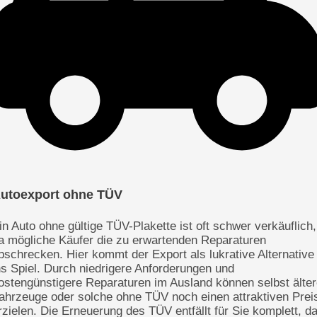
utoexport ohne TÜV
in Auto ohne gültige TÜV-Plakette ist oft schwer verkäuflich,
a mögliche Käufer die zu erwartenden Reparaturen
bschrecken. Hier kommt der Export als lukrative Alternative
ns Spiel. Durch niedrigere Anforderungen und
ostengünstigere Reparaturen im Ausland können selbst älte
ahrzeuge oder solche ohne TÜV noch einen attraktiven Prei
rzielen. Die Erneuerung des TÜV entfällt für Sie komplett, d