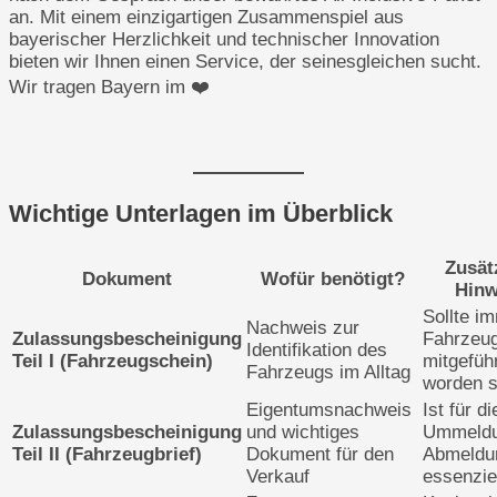
an. Mit einem einzigartigen Zusammenspiel aus
bayerischer Herzlichkeit und technischer Innovation
bieten wir Ihnen einen Service, der seinesgleichen sucht.
Wir tragen Bayern im ❤️
Wichtige Unterlagen im Überblick
Zusät
Dokument
Wofür benötigt?
Hinw
Sollte i
Nachweis zur
Zulassungsbescheinigung
Fahrzeu
Identifikation des
Teil I (Fahrzeugschein)
mitgefüh
Fahrzeugs im Alltag
worden s
Eigentumsnachweis
Ist für di
Zulassungsbescheinigung
und wichtiges
Ummeldu
Teil II (Fahrzeugbrief)
Dokument für den
Abmeldu
Verkauf
essenziel