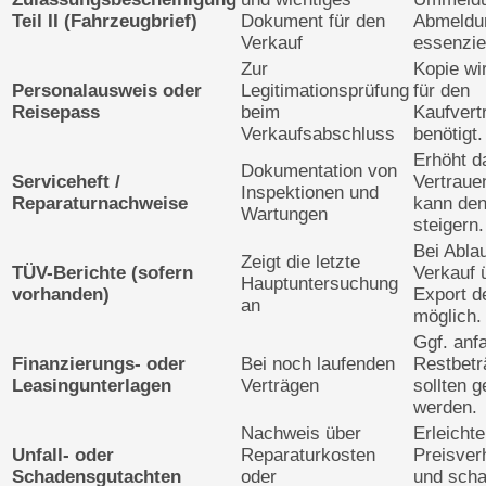
Teil II (Fahrzeugbrief)
Dokument für den
Abmeldu
Verkauf
essenziel
Zur
Kopie wi
Personalausweis oder
Legitimationsprüfung
für den
Reisepass
beim
Kaufvert
Verkaufsabschluss
benötigt.
Erhöht d
Dokumentation von
Serviceheft /
Vertraue
Inspektionen und
Reparaturnachweise
kann de
Wartungen
steigern.
Bei Ablau
Zeigt die letzte
TÜV-Berichte (sofern
Verkauf 
Hauptuntersuchung
vorhanden)
Export d
an
möglich.
Ggf. anf
Finanzierungs- oder
Bei noch laufenden
Restbetr
Leasingunterlagen
Verträgen
sollten g
werden.
Nachweis über
Erleichte
Unfall- oder
Reparaturkosten
Preisver
Schadensgutachten
oder
und scha