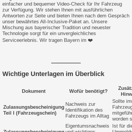
einfacher und bequemer Video-Check für Ihr Fahrzeug
zur Verfügung. Wir stehen Ihnen mit ausführlichen
Antworten zur Seite und bieten Ihnen nach dem Gespräch
unser bewährtes All-Inclusive-Paket an. Unsere
Mischung aus bayerischer Tradition und neuester
Technologie sorgt für ein unvergleichliches
Serviceerlebnis. Wir tragen Bayern im ❤️
Wichtige Unterlagen im Überblick
Zusät
Dokument
Wofür benötigt?
Hinw
Sollte i
Nachweis zur
Zulassungsbescheinigung
Fahrzeu
Identifikation des
Teil I (Fahrzeugschein)
mitgefüh
Fahrzeugs im Alltag
worden s
Eigentumsnachweis
Ist für di
Zulassungsbescheinigung
und wichtiges
Ummeldu