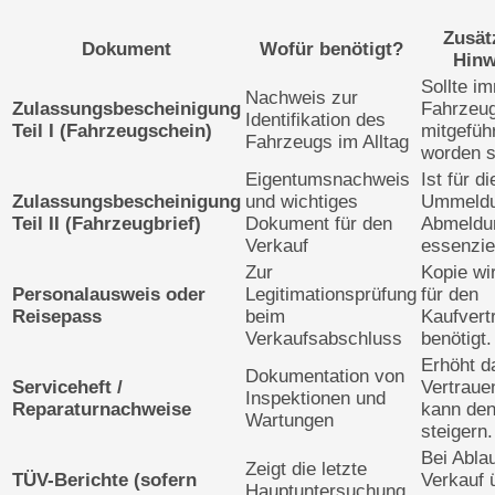
Zusät
Dokument
Wofür benötigt?
Hinw
Sollte i
Nachweis zur
Zulassungsbescheinigung
Fahrzeu
Identifikation des
Teil I (Fahrzeugschein)
mitgefüh
Fahrzeugs im Alltag
worden s
Eigentumsnachweis
Ist für di
Zulassungsbescheinigung
und wichtiges
Ummeldu
Teil II (Fahrzeugbrief)
Dokument für den
Abmeldu
Verkauf
essenziel
Zur
Kopie wi
Personalausweis oder
Legitimationsprüfung
für den
Reisepass
beim
Kaufvert
Verkaufsabschluss
benötigt.
Erhöht d
Dokumentation von
Serviceheft /
Vertraue
Inspektionen und
Reparaturnachweise
kann de
Wartungen
steigern.
Bei Ablau
Zeigt die letzte
TÜV-Berichte (sofern
Verkauf 
Hauptuntersuchung