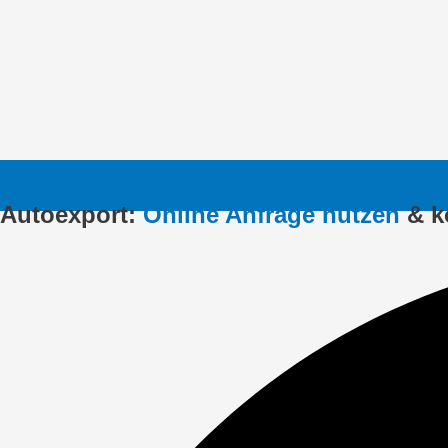
Autoexport:
Online Anfrage nutzen
& k