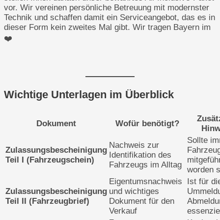
vor. Wir vereinen persönliche Betreuung mit modernster
Technik und schaffen damit ein Serviceangebot, das es in
dieser Form kein zweites Mal gibt. Wir tragen Bayern im
❤️
Wichtige Unterlagen im Überblick
Zusät
Dokument
Wofür benötigt?
Hinw
Sollte i
Nachweis zur
Zulassungsbescheinigung
Fahrzeu
Identifikation des
Teil I (Fahrzeugschein)
mitgefüh
Fahrzeugs im Alltag
worden s
Eigentumsnachweis
Ist für di
Zulassungsbescheinigung
und wichtiges
Ummeldu
Teil II (Fahrzeugbrief)
Dokument für den
Abmeldu
Verkauf
essenziel