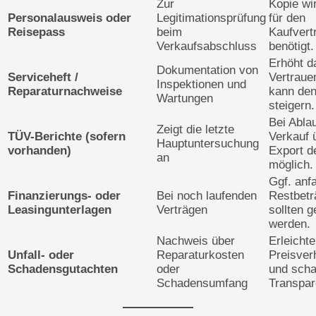
Zur
Kopie wi
Personalausweis oder
Legitimationsprüfung
für den
Reisepass
beim
Kaufvert
Verkaufsabschluss
benötigt.
Erhöht d
Dokumentation von
Serviceheft /
Vertraue
Inspektionen und
Reparaturnachweise
kann de
Wartungen
steigern.
Bei Ablau
Zeigt die letzte
TÜV-Berichte (sofern
Verkauf 
Hauptuntersuchung
vorhanden)
Export d
an
möglich.
Ggf. anf
Finanzierungs- oder
Bei noch laufenden
Restbetr
Leasingunterlagen
Verträgen
sollten g
werden.
Nachweis über
Erleichte
Unfall- oder
Reparaturkosten
Preisver
Schadensgutachten
oder
und scha
Schadensumfang
Transpar