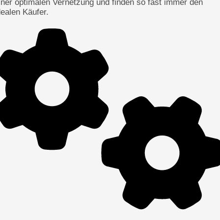
iner optimalen Vernetzung und finden so fast immer den
dealen Käufer.