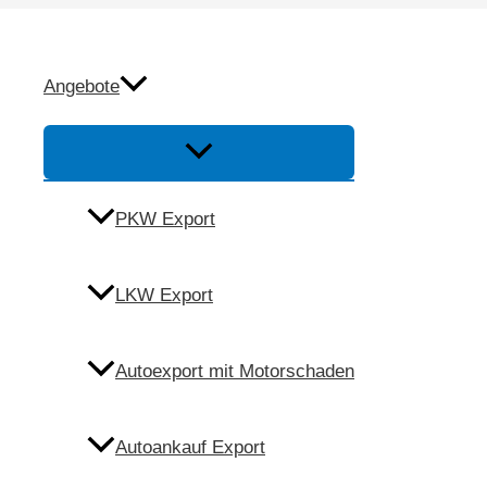
Zum
Inhalt
Autoexport Maxhüt
springen
Angebote
Menü
Umschalten
Anfrage
PKW Export
Anrufen
LKW Export
Autoexport mit Motorschaden
Autoankauf Export