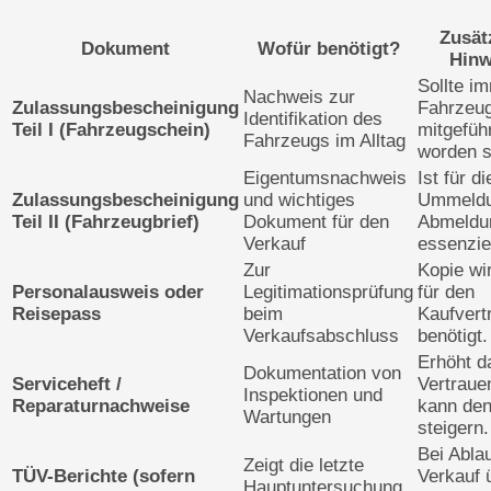
Zusät
Dokument
Wofür benötigt?
Hinw
Sollte i
Nachweis zur
Zulassungsbescheinigung
Fahrzeu
Identifikation des
Teil I (Fahrzeugschein)
mitgefüh
Fahrzeugs im Alltag
worden s
Eigentumsnachweis
Ist für di
Zulassungsbescheinigung
und wichtiges
Ummeldu
Teil II (Fahrzeugbrief)
Dokument für den
Abmeldu
Verkauf
essenziel
Zur
Kopie wi
Personalausweis oder
Legitimationsprüfung
für den
Reisepass
beim
Kaufvert
Verkaufsabschluss
benötigt.
Erhöht d
Dokumentation von
Serviceheft /
Vertraue
Inspektionen und
Reparaturnachweise
kann de
Wartungen
steigern.
Bei Ablau
Zeigt die letzte
TÜV-Berichte (sofern
Verkauf 
Hauptuntersuchung