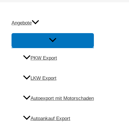
Zum
Inhalt
Autoexport Nittena
springen
Angebote
Menü
Umschalten
Anfrage
PKW Export
Anrufen
LKW Export
Autoexport mit Motorschaden
Autoankauf Export