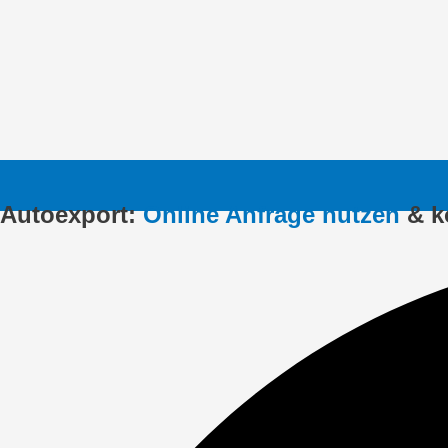
Autoexport:
Online Anfrage nutzen
& k