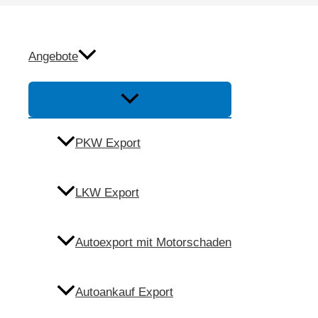
Zum
Inhalt
Autoexport Dietma
springen
Angebote
Menü
Umschalten
Anfrage
PKW Export
Anrufen
LKW Export
Autoexport mit Motorschaden
Autoankauf Export