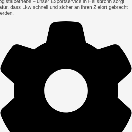
ogistikbetriebe – unser Exportservice in Heilsbronn sorgt
afür, dass Lkw schnell und sicher an ihren Zielort gebracht
erden.