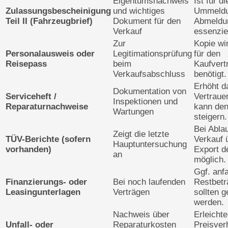
Eigentumsnachweis
Ist für di
Zulassungsbescheinigung
und wichtiges
Ummeldu
Teil II (Fahrzeugbrief)
Dokument für den
Abmeldu
Verkauf
essenziel
Zur
Kopie wi
Personalausweis oder
Legitimationsprüfung
für den
Reisepass
beim
Kaufvert
Verkaufsabschluss
benötigt.
Erhöht d
Dokumentation von
Serviceheft /
Vertraue
Inspektionen und
Reparaturnachweise
kann de
Wartungen
steigern.
Bei Ablau
Zeigt die letzte
TÜV-Berichte (sofern
Verkauf 
Hauptuntersuchung
vorhanden)
Export d
an
möglich.
Ggf. anf
Finanzierungs- oder
Bei noch laufenden
Restbetr
Leasingunterlagen
Verträgen
sollten g
werden.
Nachweis über
Erleichte
Unfall- oder
Reparaturkosten
Preisver