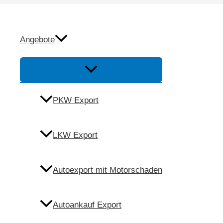
Zum
Inhalt
Autoexport Erlenba
springen
Angebote
Menü
Umschalten
Anfrage
PKW Export
Anrufen
LKW Export
Autoexport mit Motorschaden
Autoankauf Export