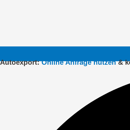
Autoexport:
Online Anfrage nutzen
& k